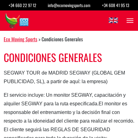
Saltar al contenido
+34 660 22 97 12
info@ecomovingsports.com
+34 608 41 95 13
Navegación principal
Eco Moving Sports
>
Condiciones Generales
CONDICIONES GENERALES
SEGWAY TOUR de MADRID SEGWAY (GLOBAL GEM
PUBLICIDAD, SL), a partir de aquí: la empresa)
El servicio incluye: Un monitor SEGWAY, capacitación y
alquiler SEGWAY para la ruta especificada.El monitor es
responsable del entrenamiento y la decisión final con
respecto a la idoneidad del cliente para realizar el recorrido.
El cliente seguirá las REGLAS DE SEGURIDAD